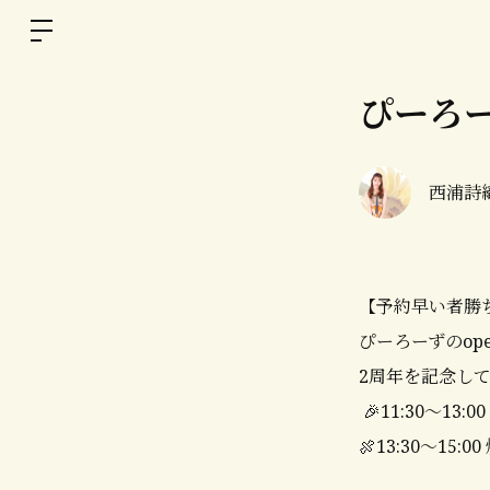
ぴーろー
西浦詩織O
【予約早い者勝
ぴーろーずのope
2周年を記念して
🎉11:30〜13:
🍖13:30〜15:0