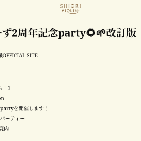
ず2周年記念party🌻🌱改訂版
FFICIAL SITE
ち！】
n
partyを開催します！
00 パーティー
0 焼肉